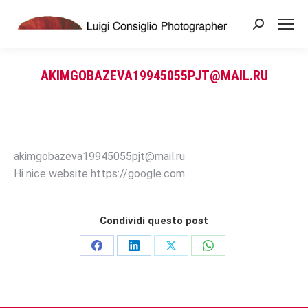
Search:
AKIMGOBAZEVA19945055PJT@MAIL.RU
You are here:
akimgobazeva19945055pjt@mail.ru
Hi nice website https://google.com
Condividi questo post
Share
Share
Share
Share
on
on
on
on
Facebook
LinkedIn
X
WhatsApp