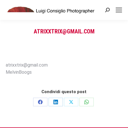
Search:
ATRIXXTRIX@GMAIL.COM
You are here:
atrixxtrix@gmail.com
MelvinBoogs
Condividi questo post
Share
Share
Share
Share
on
on
on
on
Facebook
LinkedIn
X
WhatsApp