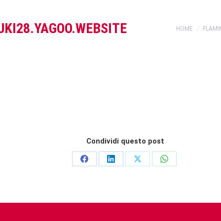
UKI28.YAGOO.WEBSITE
You are here:
HOME
FLAM
Condividi questo post
Share
Share
Share
Share
on
on
on
on
Facebook
LinkedIn
X
WhatsApp