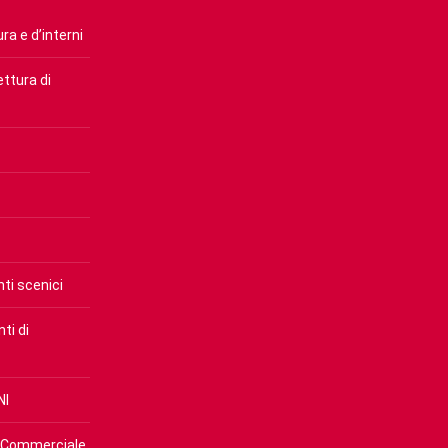
ra e d’interni
ettura di
ti scenici
ti di
NI
e Commerciale