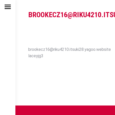
BROOKECZ16@RIKU4210.ITS
brookecz16@riku4210.itsuki28.yagoo.website
laceyjg3