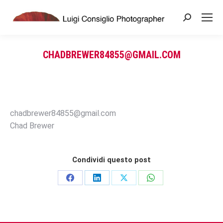
Search:
CHADBREWER84855@GMAIL.COM
You are here:
chadbrewer84855@gmail.com
Chad Brewer
Condividi questo post
Share
Share
Share
Share
on
on
on
on
Facebook
LinkedIn
X
WhatsApp