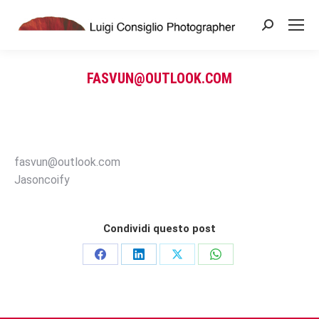
Search:
FASVUN@OUTLOOK.COM
You are here:
fasvun@outlook.com
Jasoncoify
Condividi questo post
Share
Share
Share
Share
on
on
on
on
Facebook
LinkedIn
X
WhatsApp