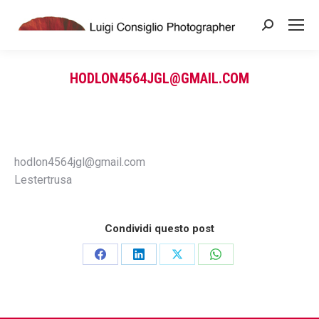
Search:
HODLON4564JGL@GMAIL.COM
You are here:
hodlon4564jgl@gmail.com
Lestertrusa
Condividi questo post
Share
Share
Share
Share
on
on
on
on
Facebook
LinkedIn
X
WhatsApp