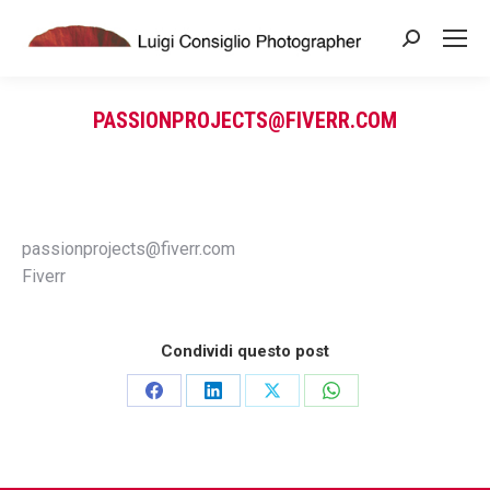
Search:
PASSIONPROJECTS@FIVERR.COM
You are here:
passionprojects@fiverr.com
Fiverr
Condividi questo post
Share
Share
Share
Share
on
on
on
on
Facebook
LinkedIn
X
WhatsApp