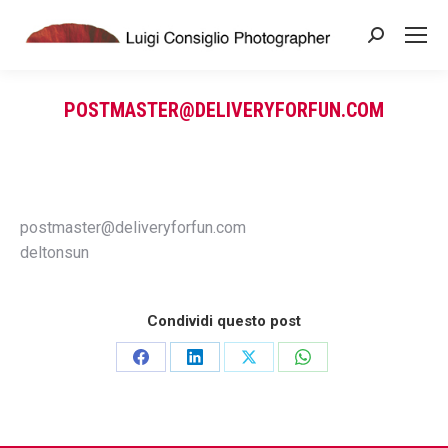
Search:
POSTMASTER@DELIVERYFORFUN.COM
You are here:
postmaster@deliveryforfun.com
deltonsun
Condividi questo post
Share
Share
Share
Share
on
on
on
on
Facebook
LinkedIn
X
WhatsApp