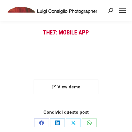
Search:
THE7: MOBILE APP
You are here:
View demo
Condividi questo post
Share
Share
Share
Share