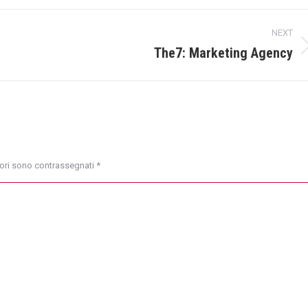
cebook
LinkedIn
X
WhatsApp
NEXT
The7: Marketing Agency
Next
project:
atori sono contrassegnati
*