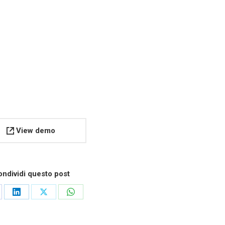
View demo
ndividi questo post
are
Share
Share
Share
on
on
on