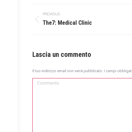
Fa
Project
PREVIOUS
navigation
The7: Medical Clinic
Previous
project:
Lascia un commento
Il tuo indirizzo email non verrà pubblicato. I campi obblig
Commento