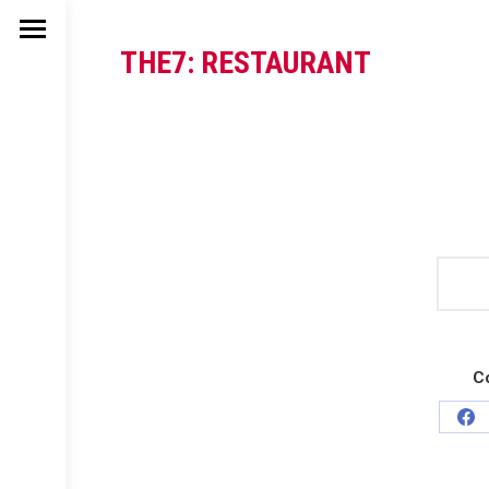
THE7: RESTAURANT
Co
Sh
on