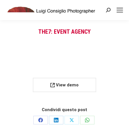
Search:
THE7: EVENT AGENCY
You are here:
View demo
Condividi questo post
Share
Share
Share
Share